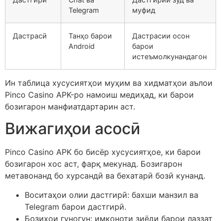
Telegram
муфид
Дастрасӣ
Танҳо барои
Дастрасии осон
Android
барои
истеъмолкунандагон
Ин таблица хусусиятҳои муҳим ва хидматҳои аълои
Pinco Casino APK-ро намоиш медиҳад, ки барои
бозигарон манфиатдартарин аст.
Вижагиҳои асосӣ
Pinco Casino APK бо бисёр хусусиятҳое, ки барои
бозигарон хос аст, фарқ мекунад. Бозигарон
метавонанд бо хурсандӣ ва бехатарӣ бозӣ кунанд.
Воситаҳои олии дастгирӣ: бахши манзил ва
Telegram барои дастгирӣ.
Бозиҳои гуногун: имконоти зиёди барои лаззат