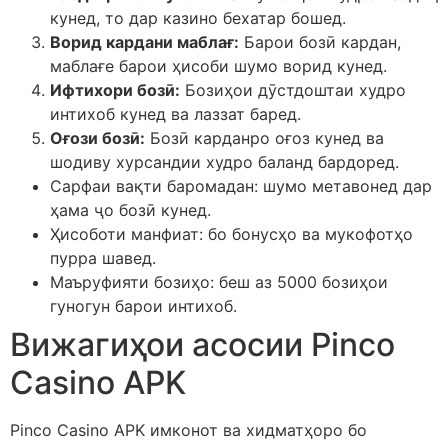
кунед, то дар казино бехатар бошед.
Ворид кардани маблағ:
Барои бозӣ кардан,
маблағе барои ҳисоби шумо ворид кунед.
Ифтихори бозӣ:
Бозиҳои дӯстдоштаи худро
интихоб кунед ва лаззат баред.
Оғози бозӣ:
Бозӣ карданро оғоз кунед ва
шодиву хурсандии худро баланд бардоред.
Сарфаи вақти баромадан: шумо метавонед дар
ҳама ҷо бозӣ кунед.
Ҳисоботи манфиат: бо бонусҳо ва мукофотҳо
пурра шавед.
Маъруфияти бозиҳо: беш аз 5000 бозиҳои
гуногун барои интихоб.
Вижагиҳои асосии Pinco
Casino APK
Pinco Casino APK имконот ва хидматҳоро бо