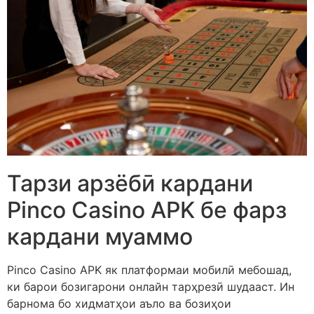
Тарзи арзёбӣ кардани
Pinco Casino APK бе фарз
кардани муаммо
Pinco Casino APK як платформаи мобилӣ мебошад,
ки барои бозигарони онлайн тарҳрезӣ шудааст. Ин
барнома бо хидматҳои аъло ва бозиҳои