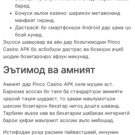
баред.
Бонуси аълои казино: шарикон метавонанд
манфиат гиранд.
Дастрасӣ: бо смартфонҳои Android дар ҳама ҷо
бозӣ кунед.
Эҳсоси шавқовар ва аён дар боэътимодии Pinco
Casino APK бо асбобҳои дастрас ва бозиҳои аҷиб
шодии бозигаронро афзун мекунад.
Эътимод ва амният
Амният дар Pinco Casino APK хеле муҳим аст.
Барнома асосан бо такя ба стандартҳои амнияти
ҷаҳонӣ таҳия шудааст, то ҳамаи маълумотҳои
шахсии бозигарон бехатар нигоҳ дошта шаванд.
Тарбияи аъзои нав ва бехатарии шабакаи интернетӣ
барои ҳифзи маълумот асосии аъло мебошад.
Истифодаи роҳи расмии пайвастшавӣ, инчунин