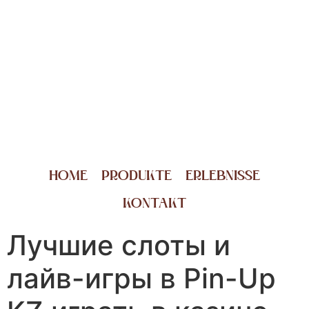
HOME
PRODUKTE
ERLEBNISSE
KONTAKT
Лучшие слоты и
лайв-игры в Pin-Up