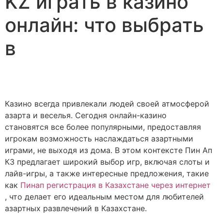
KZ играть в казино
онлайн: что выбрать
в
Казино всегда привлекали людей своей атмосферой
азарта и веселья. Сегодня онлайн-казино
становятся все более популярными, предоставляя
игрокам возможность наслаждаться азартными
играми, не выходя из дома. В этом контексте Пин Ап
КЗ предлагает широкий выбор игр, включая слоты и
лайв-игры, а также интересные предложения, такие
как
Пинап регистрация в Казахстане через интернет
, что делает его идеальным местом для любителей
азартных развлечений в Казахстане.