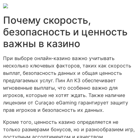
Почему скорость,
безопасность и ценность
важны в казино
При выборе онлайн-казино важно учитывать
несколько ключевых факторов, таких как скорость
выплат, безопасность данных и общая ценность
предлагаемых услуг. Пин Ап КЗ обеспечивает
мгновенные выплаты, что особенно важно для
игроков, которые не хотят ждать. Также наличие
лицензии от Curaçao eGaming гарантирует защиту
прав игроков и безопасность их данных.
Кроме того, ценность казино определяется не
только размерами бонусов, но и разнообразием игр,
доступным ассортиментом и качеством