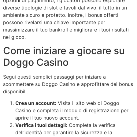
opzioni di pagamento, i giocatori possono esplorare
diverse tipologie di slot e tavoli dal vivo, il tutto in un
ambiente sicuro e protetto. Inoltre, i bonus offerti
possono rivelarsi una chiave importante per
massimizzare il tuo bankroll e migliorare i tuoi risultati
nel gioco.
Come iniziare a giocare su
Doggo Casino
Segui questi semplici passaggi per iniziare a
scommettere su Doggo Casino e approfittare dei bonus
disponibili.
Crea un account:
Visita il sito web di Doggo
Casino e completa il modulo di registrazione per
aprire il tuo nuovo account.
Verifica i tuoi dettagli:
Completa la verifica
dell’identità per garantire la sicurezza e la