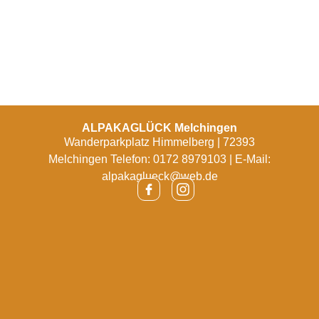
ALPAKAGLÜCK Melchingen
Wanderparkplatz Himmelberg | 72393
Melchingen Telefon: 0172 8979103 | E-Mail:
alpakaglueck@web.de