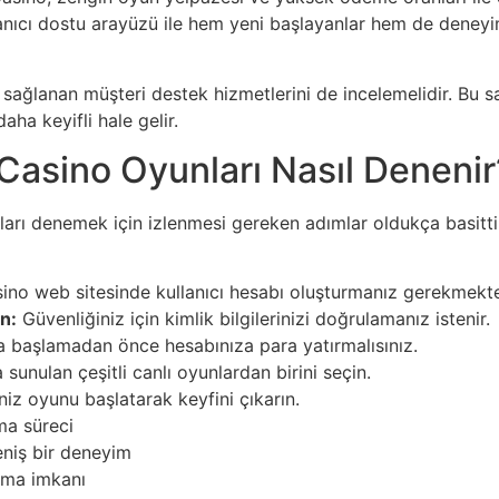
lanıcı dostu arayüzü ile hem yeni başlayanlar hem de deneyim
e sağlanan müşteri destek hizmetlerini de incelemelidir. Bu s
ha keyifli hale gelir.
 Casino Oyunları Nasıl Denenir
ları denemek için izlenmesi gereken adımlar oldukça basitti
no web sitesinde kullanıcı hesabı oluşturmanız gerekmekte
ın:
Güvenliğiniz için kimlik bilgilerinizi doğrulamanız istenir.
başlamadan önce hesabınıza para yatırmalısınız.
sunulan çeşitli canlı oyunlardan birini seçin.
niz oyunu başlatarak keyfini çıkarın.
ma süreci
eniş bir deneyim
nma imkanı