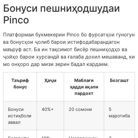
Бонуси пешниҳодшудаи
Pinco
Платформаи букмекерии Pinco бо фурсатҳои гуногун
ва бонусҳои ҷолиб барои истифодабарандагон
маъруф аст. Ба ин тақсимот бисёр пешниҳодҳо ва
ҷойҳо барои хурсандӣ ва ғалаба дохил мешаванд, ки
мо онҳоро дар мизи зерин бадал кардаем.
Таъриф
Ҳаҷм
Маблағи
Бозгашт
бонус
ҳадди ақали
пардохт
Бонуси
40%+
20 сомони
5
истиқболи
маротиба
аввал