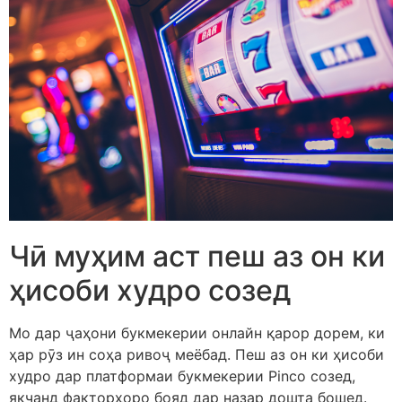
Чӣ муҳим аст пеш аз он ки
ҳисоби худро созед
Мо дар ҷаҳони букмекерии онлайн қарор дорем, ки
ҳар рӯз ин соҳа ривоҷ меёбад. Пеш аз он ки ҳисоби
худро дар платформаи букмекерии Pinco созед,
якчанд факторҳоро бояд дар назар дошта бошед.