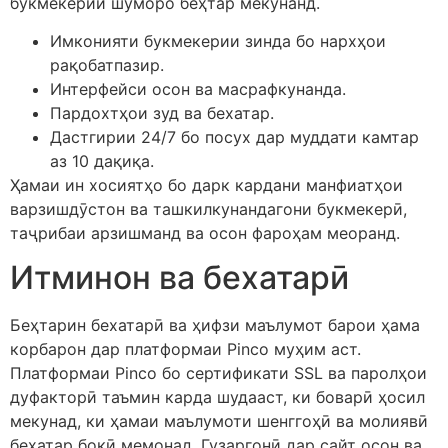
букмекерии шуморо беҳтар мекунанд.
Имконияти букмекерии зинда бо нархҳои
рақобатпазир.
Интерфейси осон ва масрафкунанда.
Пардохтҳои зуд ва бехатар.
Дастгирии 24/7 бо посух дар муддати камтар
аз 10 дақиқа.
Ҳамаи ин хосиятҳо бо дарк кардани манфиатҳои
варзишдӯстон ва ташкилкунандагони букмекерӣ,
таҷрибаи арзишманд ва осон фароҳам меоранд.
Итминон ва бехатарӣ
Беҳтарин бехатарӣ ва ҳифзи маълумот барои ҳама
корбарон дар платформаи Pinco муҳим аст.
Платформаи Pinco бо сертификати SSL ва паролҳои
дуфакторӣ таъмин карда шудааст, ки боварӣ ҳосил
мекунад, ки ҳамаи маълумоти шенггоҳӣ ва молиявӣ
бехатар боқӣ мемонад. Гузаргонӣ дар сайт осон ва