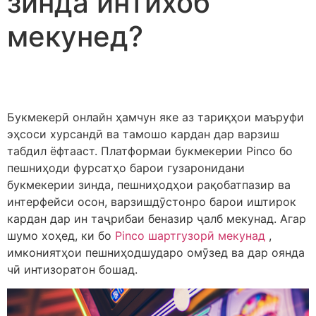
зинда интихоб
мекунед?
Букмекерӣ онлайн ҳамчун яке аз тариқҳои маъруфи
эҳсоси хурсандӣ ва тамошо кардан дар варзиш
табдил ёфтааст. Платформаи букмекерии Pinco бо
пешниҳоди фурсатҳо барои гузаронидани
букмекерии зинда, пешниҳодҳои рақобатпазир ва
интерфейси осон, варзишдӯстонро барои иштирок
кардан дар ин таҷрибаи беназир ҷалб мекунад. Агар
шумо хоҳед, ки бо
Pinco шартгузорӣ мекунад
,
имкониятҳои пешниҳодшударо омӯзед ва дар оянда
чӣ интизоратон бошад.