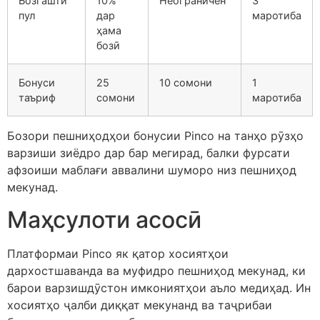
Бозгашти
10%
Неограничен
3
пул
дар
маротиба
ҳама
бозӣ
Бонуси
25
10 сомони
1
таъриф
сомони
маротиба
Бозори пешниҳодҳои бонусии Pinco на танҳо рӯзҳо
варзиши зиёдро дар бар мегирад, балки фурсати
афзоиши маблағи аввалини шуморо низ пешниҳод
мекунад.
Маҳсулоти асосӣ
Платформаи Pinco як қатор хосиятҳои
дархостшаванда ва муфидро пешниҳод мекунад, ки
барои варзишдӯстон имкониятҳои аъло медиҳад. Ин
хосиятҳо ҷалби диққат мекунанд ва таҷрибаи