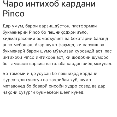
Чаро интихоб кардани
Pinco
Дар умум, барои варзишдӯстон, платформаи
букмекерии Pinco бо пешниҳодҳои аъло,
хидматрасонии бомасъулият ва бехатарии баланд
аъло мебошад. Агар шумо фаҳмед, ки варзиш ва
букмекерӣ барои шумо мӯъҷизаи хурсандӣ аст, пас
интихоби Pinco интихобе аст, ки шодобии шуморо
бо тамошои варзиш ва ғалаба кардан зиёд мекунад.
Бо тамоми ин, хусусан бо пешниҳод кардани
фурсатҳои гуногун ва таҷрибаи хуб, шумо
метавонед бо боварӣ ҳисоби худро созед ва дар
ҷаҳони бузурги букмекерӣ шенг кунед.