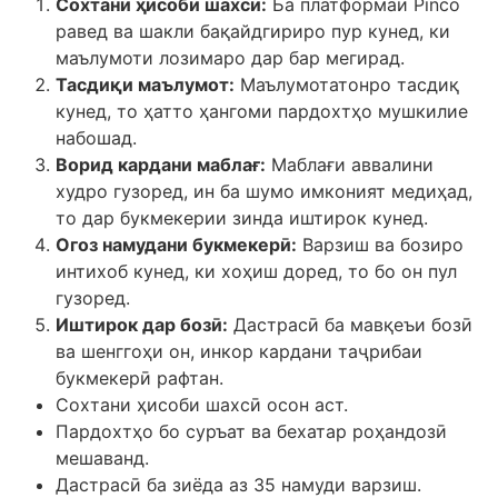
Сохтани ҳисоби шахсӣ:
Ба платформаи Pinco
равед ва шакли бақайдгириро пур кунед, ки
маълумоти лозимаро дар бар мегирад.
Тасдиқи маълумот:
Маълумотатонро тасдиқ
кунед, то ҳатто ҳангоми пардохтҳо мушкилие
набошад.
Ворид кардани маблағ:
Маблағи аввалини
худро гузоред, ин ба шумо имконият медиҳад,
то дар букмекерии зинда иштирок кунед.
Огоз намудани букмекерӣ:
Варзиш ва бозиро
интихоб кунед, ки хоҳиш доред, то бо он пул
гузоред.
Иштирок дар бозӣ:
Дастрасӣ ба мавқеъи бозӣ
ва шенггоҳи он, инкор кардани таҷрибаи
букмекерӣ рафтан.
Сохтани ҳисоби шахсӣ осон аст.
Пардохтҳо бо суръат ва бехатар роҳандозӣ
мешаванд.
Дастрасӣ ба зиёда аз 35 намуди варзиш.