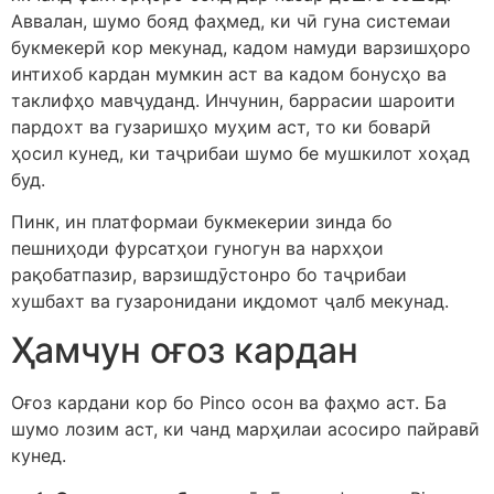
Аввалан, шумо бояд фаҳмед, ки чӣ гуна системаи
букмекерӣ кор мекунад, кадом намуди варзишҳоро
интихоб кардан мумкин аст ва кадом бонусҳо ва
таклифҳо мавҷуданд. Инчунин, баррасии шароити
пардохт ва гузаришҳо муҳим аст, то ки боварӣ
ҳосил кунед, ки таҷрибаи шумо бе мушкилот хоҳад
буд.
Пинк, ин платформаи букмекерии зинда бо
пешниҳоди фурсатҳои гуногун ва нархҳои
рақобатпазир, варзишдӯстонро бо таҷрибаи
хушбахт ва гузаронидани иқдомот ҷалб мекунад.
Ҳамчун оғоз кардан
Оғоз кардани кор бо Pinco осон ва фаҳмо аст. Ба
шумо лозим аст, ки чанд марҳилаи асосиро пайравӣ
кунед.