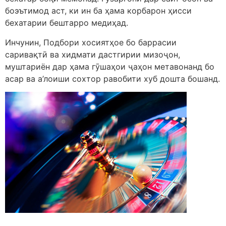
боэътимод аст, ки ин ба ҳама корбарон ҳисси
бехатарии бештарро медиҳад.
Инчунин, Подбори хосиятҳое бо баррасии
саривақтӣ ва хидмати дастгирии мизоҷон,
муштариён дар ҳама гӯшаҳои ҷаҳон метавонанд бо
асар ва а’лоиши сохтор равобити хуб дошта бошанд.